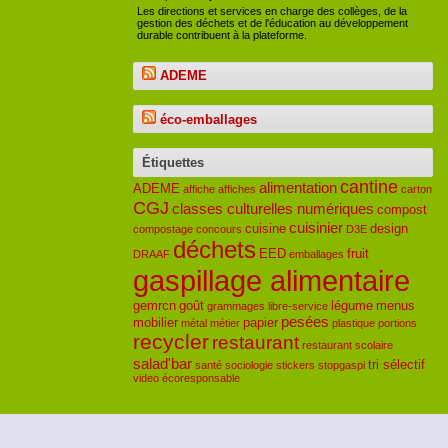
Les directions et services en charge des collèges, de la
gestion des déchets et de l'éducation au développement
durable contribuent à la plateforme.
ADEME
éco-emballages
Étiquettes
cantine
alimentation
ADEME
affiche
affiches
carton
CGJ
classes culturelles numériques
compost
cuisinier
cuisine
design
compostage
concours
D3E
déchets
EED
fruit
DRAAF
emballages
gaspillage alimentaire
gemrcn
goût
légume
menus
grammages
libre-service
pesées
mobilier
papier
métal
métier
plastique
portions
recycler
restaurant
restaurant scolaire
salad'bar
tri sélectif
santé
sociologie
stickers
stopgaspi
video
écoresponsable