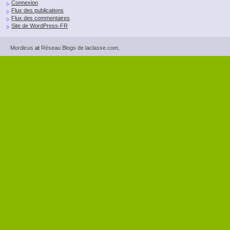
Connexion
Flux des publications
Flux des commentaires
Site de WordPress-FR
Mordicus
at
Réseau Blogs de laclasse.com
.