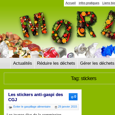
Accueil
infos pratiques
Liens bi
Actualités
Réduire les déchets
Gérer les déchets
Tag: stickers
Les stickers anti-gaspi des
0
CGJ
Eviter le gaspillage alimentaire
29 janvier 2015
Les jeunes élus de la commission