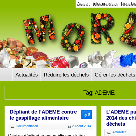
Panneau de gestion des cookies
Accueil
infos pratiques
Liens bi
Actualités
Réduire les déchets
Gérer les déchets
Tag: ADEME
Dépliant de l’ADEME contre
L’ADEME pub
0
le gaspillage alimentaire
2014 des chi
déchets
Documentation
20 août 2014
Actualités
Voici un dépliant grand public pour lutter