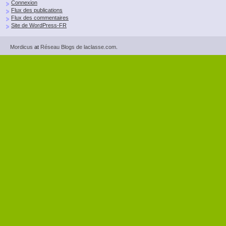
Connexion
Flux des publications
Flux des commentaires
Site de WordPress-FR
Mordicus
at
Réseau Blogs de laclasse.com
.