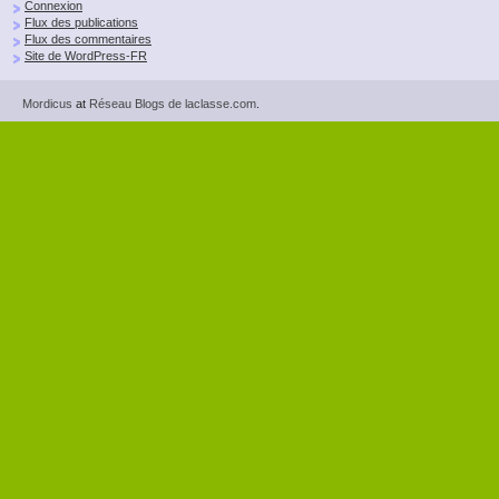
Connexion
Flux des publications
Flux des commentaires
Site de WordPress-FR
Mordicus
at
Réseau Blogs de laclasse.com
.