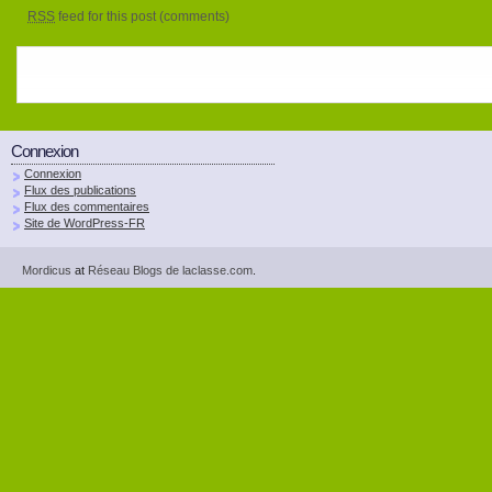
RSS
feed for this post (comments)
Connexion
Connexion
Flux des publications
Flux des commentaires
Site de WordPress-FR
Mordicus
at
Réseau Blogs de laclasse.com
.