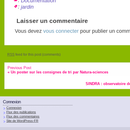
:
Documentation
:
jardin
Laisser un commentaire
Vous devez
vous connecter
pour publier un comm
RSS
feed for this post (comments)
Previous Post
«
Un poster sur les consignes de tri par Natura-sciences
SINDRA : observatoire d
Connexion
Connexion
Flux des publications
Flux des commentaires
Site de WordPress-FR