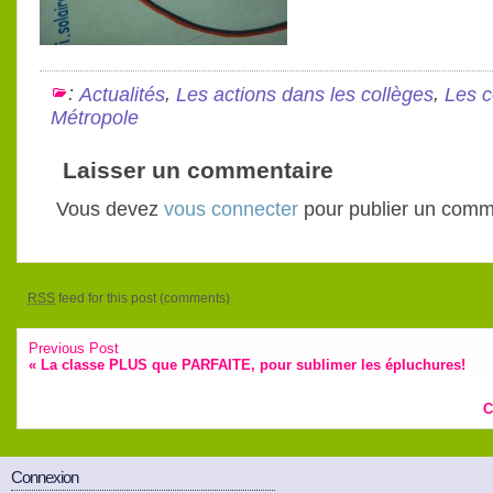
:
,
,
Actualités
Les actions dans les collèges
Les c
Métropole
Laisser un commentaire
Vous devez
vous connecter
pour publier un comm
RSS
feed for this post (comments)
Previous Post
«
La classe PLUS que PARFAITE, pour sublimer les épluchures!
C
Connexion