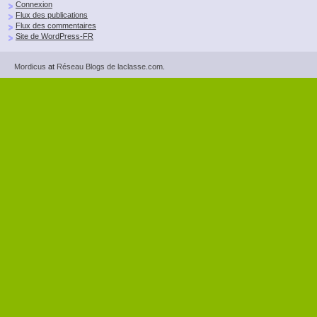
Connexion
Flux des publications
Flux des commentaires
Site de WordPress-FR
Mordicus
at
Réseau Blogs de laclasse.com
.