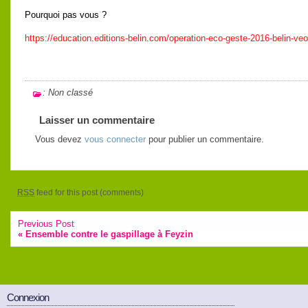
Pourquoi pas vous ?
https://education.editions-belin.com/operation-eco-geste-2016-belin-veo
: Non classé
Laisser un commentaire
Vous devez
vous connecter
pour publier un commentaire.
RSS
feed for this post (comments)
Previous Post
«
Ensemble contre le gaspillage à Feyzin
Connexion