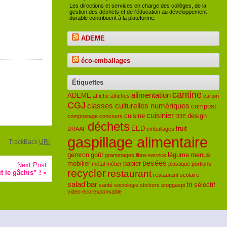
Les directions et services en charge des collèges, de la
gestion des déchets et de l'éducation au développement
durable contribuent à la plateforme.
ADEME
éco-emballages
Étiquettes
cantine
alimentation
ADEME
affiche
affiches
carton
CGJ
classes culturelles numériques
compost
cuisinier
cuisine
design
compostage
concours
D3E
déchets
EED
fruit
DRAAF
emballages
gaspillage alimentaire
TrackBack
URI
·
gemrcn
goût
légume
menus
grammages
libre-service
pesées
mobilier
papier
métal
métier
plastique
portions
Next Post
recycler
restaurant
 le gâchis” !
»
restaurant scolaire
salad'bar
tri sélectif
santé
sociologie
stickers
stopgaspi
video
écoresponsable