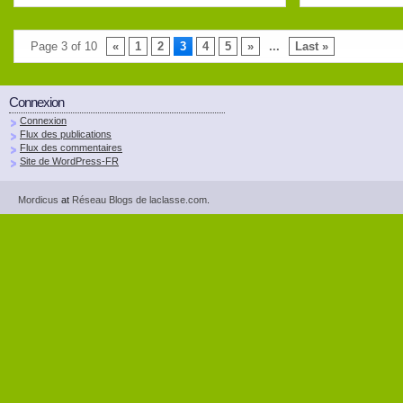
Page 3 of 10
«
1
2
3
4
5
»
...
Last »
Connexion
Connexion
Flux des publications
Flux des commentaires
Site de WordPress-FR
Mordicus
at
Réseau Blogs de laclasse.com
.