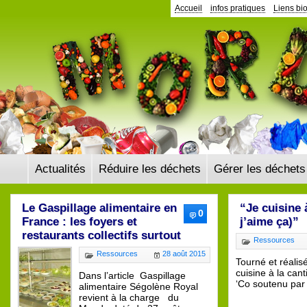
Panneau de gestion des cookies
Accueil
infos pratiques
Liens bi
Actualités
Réduire les déchets
Gérer les déchets
Le Gaspillage alimentaire en
“Je cuisine à
0
France : les foyers et
j’aime ça)”
restaurants collectifs surtout
Ressources
Ressources
28 août 2015
Tourné et réalis
cuisine à la can
Dans l’article Gaspillage
‘Co soutenu par
alimentaire Ségolène Royal
revient à la charge du