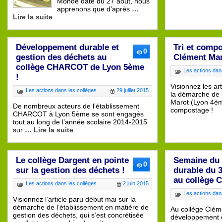
Monde daté du 27 août, nous
apprenons que d’après
…
Lire la suite
Développement durable et
Tri et compo
0
gestion des déchets au
Clément Mar
collège CHARCOT de Lyon 5ème
Les actions dan
!
Visionnez les ar
Les actions dans les collèges
29 juillet 2015
la démarche de 
Marot (Lyon 4ème)
De nombreux acteurs de l’établissement
compostage 
CHARCOT à Lyon 5ème se sont engagés
tout au long de l’année scolaire 2014-2015
sur
… Lire la suite
Le collège Dargent en pointe
Semaine du
0
sur la gestion des déchets !
durable du 3
au collège
Les actions dans les collèges
2 juin 2015
Les actions dan
Visionnez l’article paru début mai sur la
démarche de l’établissement en matière de
Au collège Clém
gestion des déchets, qui s’est concrétisée
développement 