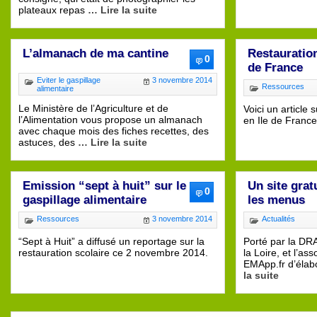
plateaux repas
… Lire la suite
L’almanach de ma cantine
Restauration
0
de France
Eviter le gaspillage
3 novembre 2014
Ressources
alimentaire
Le Ministère de l’Agriculture et de
Voici un article 
l’Alimentation vous propose un almanach
en Ile de France
avec chaque mois des fiches recettes, des
astuces, des
… Lire la suite
Emission “sept à huit” sur le
Un site grat
0
gaspillage alimentaire
les menus
Ressources
3 novembre 2014
Actualités
“Sept à Huit” a diffusé un reportage sur la
Porté par la DR
restauration scolaire ce 2 novembre 2014.
la Loire, et l’as
EMApp.fr d’élab
la suite