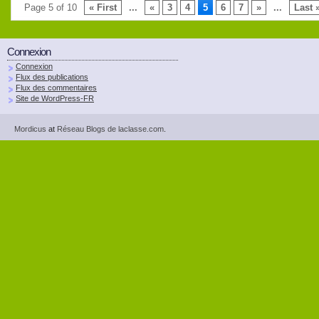
Page 5 of 10
« First
...
«
3
4
5
6
7
»
...
Last 
Connexion
Connexion
Flux des publications
Flux des commentaires
Site de WordPress-FR
Mordicus
at
Réseau Blogs de laclasse.com
.