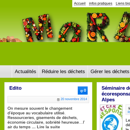
Accueil
infos pratiques
Liens bi
Actualités
Réduire les déchets
Gérer les déchets
Edito
Séminaire d
0
écoresponsa
Alpes
20 novembre 2014
On mesure souvent le changement
R
d’époque au vocabulaire utilisé.
Ressourceries, gisements de déchets,
Le
économie circulaire, sobriété heureuse…l’
dé
air du temps
… Lire la suite
le