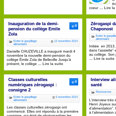
éc
coeur
… Lire la
Inauguration de la demi-
Zérogaspi da
0
pension du collège Emile
Chaponost
Zola
Eviter le gaspill
alimentaire
Eviter le gaspillage
12 novembre 2014
alimentaire
Initiée en 2013,
dans l’assiette”
Danielle CHUZEVILLE a inauguré mardi 4
au collège. Son 
novembre la nouvelle demi-pension du
… Lire la suite
collège Émile Zola de Belleville Jusqu’à
présent, le collège
… Lire la suite
Classes culturelles
Interview al
0
numériques zérogaspi :
santé
consigne 2
Ressources
Eviter le gaspillage
5 novembre 2014
L‘interview très
alimentaire
Henri Joyeux sur
Les classes culturelles zérogaspi ont
d’alimentation”.
commencé. Elles ont répondu à la première
à l’alimentation 
consigne, qui était de photographier les