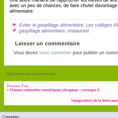
Une autre manière de rapprocher les élèves de leur 
avec un peu de chances, de faire chuter davantage 
alimentaire.
:
,
Eviter le gaspillage alimentaire
Les collèges R
:
,
gaspillage alimentaire
restaurant
Laisser un commentaire
Vous devez
vous connecter
pour publier un comm
RSS
feed for this post (comments)
Previous Post
«
Classes culturelles numériques zérogaspi : consigne 2
Inauguration de la demi-pen
Connexion