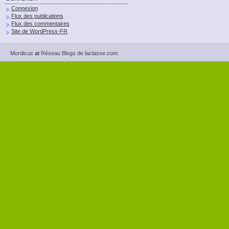
Connexion
Flux des publications
Flux des commentaires
Site de WordPress-FR
Mordicus
at
Réseau Blogs de laclasse.com
.