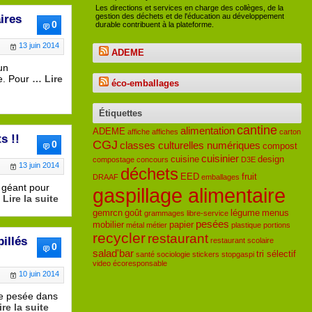
Les directions et services en charge des collèges, de la
gestion des déchets et de l'éducation au développement
ires
0
durable contribuent à la plateforme.
13 juin 2014
ADEME
un
se. Pour
… Lire
éco-emballages
Étiquettes
cantine
alimentation
ADEME
affiche
affiches
carton
s !!
CGJ
0
classes culturelles numériques
compost
cuisinier
cuisine
design
compostage
concours
D3E
13 juin 2014
déchets
EED
fruit
DRAAF
emballages
 géant pour
gaspillage alimentaire
Lire la suite
gemrcn
goût
légume
menus
grammages
libre-service
pesées
mobilier
papier
métal
métier
plastique
portions
recycler
restaurant
illés
restaurant scolaire
0
salad'bar
tri sélectif
santé
sociologie
stickers
stopgaspi
video
écoresponsable
10 juin 2014
de pesée dans
re la suite