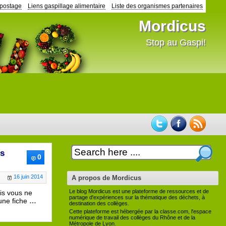
mpostage
Liens gaspillage alimentaire
Liste des organismes partenaires
Mordicus
Stop au Gaspi!
rs
0
16 juin 2014
A propos de Mordicus
Le blog Mordicus est une plateforme de ressources et de
is vous ne
partage d'expériences sur la thématique des déchets, à
une fiche
…
destination des collèges.
Cette plateforme est hébergée par la classe.com, l'espace
numérique de travail des collèges du Rhône et de la
Métropole de Lyon.