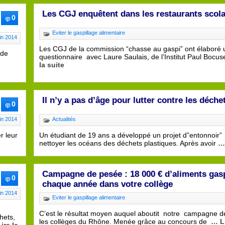
Les CGJ enquêtent dans les restaurants scola
0
Eviter le gaspillage alimentaire
in 2014
Les CGJ de la commission “chasse au gaspi” ont élaboré 
 de
questionnaire avec Laure Saulais, de l’Institut Paul Bocu
la suite
Il n’y a pas d’âge pour lutter contre les déchet
0
in 2014
Actualités
r leur
Un étudiant de 19 ans a développé un projet d”entonnoir”
nettoyer les océans des déchets plastiques. Après avoir
… 
Campagne de pesée : 18 000 € d’aliments gasp
0
chaque année dans votre collège
in 2014
Eviter le gaspillage alimentaire
C’est le résultat moyen auquel aboutit notre campagne 
hets,
les collèges du Rhône. Menée grâce au concours de
… Li