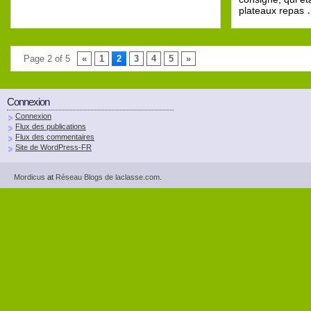
plateaux repas
Page 2 of 5
«
1
2
3
4
5
»
Connexion
Connexion
Flux des publications
Flux des commentaires
Site de WordPress-FR
Mordicus
at
Réseau Blogs de laclasse.com
.