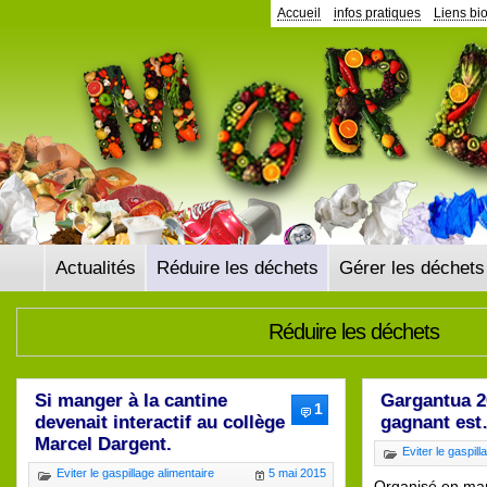
Accueil
infos pratiques
Liens bi
Actualités
Réduire les déchets
Gérer les déchets
Réduire les déchets
Si manger à la cantine
Gargantua 20
1
devenait interactif au collège
gagnant es
Marcel Dargent.
Eviter le gaspill
Eviter le gaspillage alimentaire
5 mai 2015
Organisé en ma