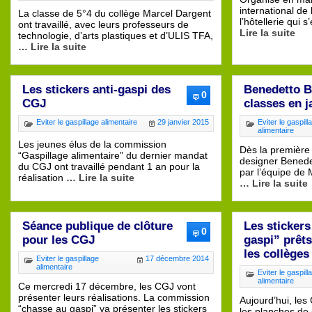
international de 
La classe de 5°4 du collège Marcel Dargent
l’hôtellerie qui 
ont travaillé, avec leurs professeurs de
Lire la suite
technologie, d’arts plastiques et d’ULIS TFA,
… Lire la suite
Les stickers anti-gaspi des
Benedetto B
0
CGJ
classes en j
Eviter le gaspillage alimentaire
29 janvier 2015
Eviter le gaspill
alimentaire
Les jeunes élus de la commission
Dès la première 
“Gaspillage alimentaire” du dernier mandat
designer Benede
du CGJ ont travaillé pendant 1 an pour la
par l’équipe de 
réalisation
… Lire la suite
… Lire la suite
Séance publique de clôture
Les sticker
0
pour les CGJ
gaspi” prêts
les collèges
Eviter le gaspillage
17 décembre 2014
alimentaire
Eviter le gaspill
alimentaire
Ce mercredi 17 décembre, les CGJ vont
présenter leurs réalisations. La commission
Aujourd’hui, les
“chasse au gaspi” va présenter les stickers
les planches de 