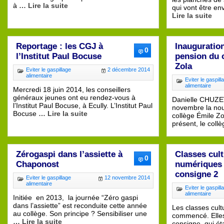
à
… Lire la suite
qui vont être en
Lire la suite
Reportage : les CGJ à
Inauguration
0
l’Institut Paul Bocuse
pension du 
Zola
Eviter le gaspillage
2 décembre 2014
alimentaire
Eviter le gaspill
alimentaire
Mercredi 18 juin 2014, les conseillers
généraux jeunes ont eu rendez-vous à
Danielle CHUZE
l’Institut Paul Bocuse, à Ecully. L’Institut Paul
novembre la nou
Bocuse
… Lire la suite
collège Émile Zo
présent, le coll
Zérogaspi dans l’assiette à
Classes cult
0
Chaponost
numériques 
consigne 2
Eviter le gaspillage
12 novembre 2014
alimentaire
Eviter le gaspill
alimentaire
Initiée en 2013, la journée “Zéro gaspi
dans l’assiette” est reconduite cette année
Les classes cult
au collège. Son principe ? Sensibiliser une
commencé. Elles
… Lire la suite
consigne, qui ét